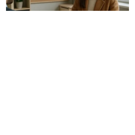
WERKEN
Een nieuwe baan in tielt: stappen naar
succes
By
Chris
mei 21, 2026
0