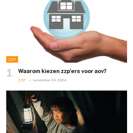
ZZP
Waarom kiezen zzp’ers voor aov?
ZZP
november 24, 2024