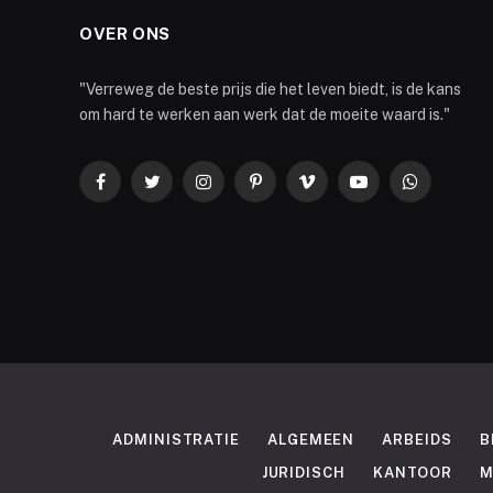
OVER ONS
"Verreweg de beste prijs die het leven biedt, is de kans
om hard te werken aan werk dat de moeite waard is."
Facebook
Twitter
Instagram
Pinterest
Vimeo
YouTube
WhatsApp
ADMINISTRATIE
ALGEMEEN
ARBEIDS
B
JURIDISCH
KANTOOR
M